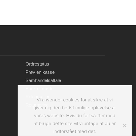
Ordrestatus
Prøv en kasse
Samhandelsaftale
Book et møde
Reklamation
Vi anvender cookies for at sikre at vi
Returnering
giver dig den bedst mulige oplevelse af
vores website. Hvis du fortsætter med
at bruge dette site vil vi antage at du er
indforstået med det.