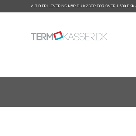
ALTID FRI LEVERING NÅR DU KØBER FOR OVER 1.500 DKK 