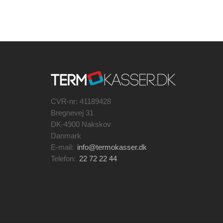
CVR-nr: 41189428
Bregnevej 31
DK-4900 Nakskov
Danmark
E-mail:
info@termokasser.dk
Telefon:
22 72 22 44