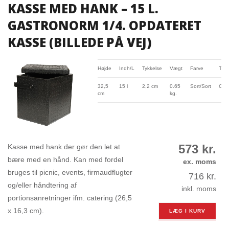
KASSE MED HANK – 15 L.
GASTRONORM 1/4. OPDATERET
KASSE (BILLEDE PÅ VEJ)
Højde
Indh/L
Tykkelse
Vægt
Farve
Typ
32,5
15 l
2,2 cm
0.65
Sort/Sort
Carr
cm
kg.
573
kr.
Kasse med hank der gør den let at
bære med en hånd. Kan med fordel
ex. moms
bruges til picnic, events, firmaudflugter
716
kr.
og/eller håndtering af
inkl. moms
portionsanretninger ifm. catering (26,5
x 16,3 cm).
LÆG I KURV