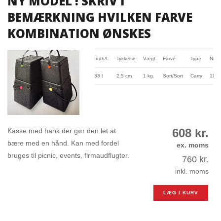
NY MODEL ! SKRIV I
BEMÆRKNING HVILKEN FARVE
KOMBINATION ØNSKES
Indh/L
Tykkelse
Vægt
Farve
Type
Nr.
33 l
2,5 cm
1 kg.
Sort/Sort
Carry
112
608
kr.
Kasse med hank der gør den let at
bære med en hånd. Kan med fordel
ex. moms
bruges til picnic, events, firmaudflugter.
760
kr.
inkl. moms
LÆG I KURV