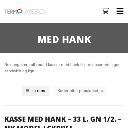
M
MED HANK
Rektangulære all-round kasser med hank til portionsanretninger,
sandwich og lign.
Sortér efter popularitet
FILTERS
KASSE MED HANK – 33 L. GN 1/2. –