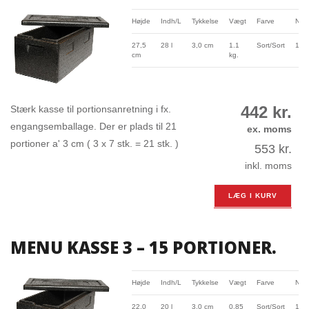
Højde
Indh/L
Tykkelse
Vægt
Farve
Nr.
27,5
28 l
3,0 cm
1.1
Sort/Sort
131
cm
kg.
442
kr.
Stærk kasse til portionsanretning i fx.
engangsemballage. Der er plads til 21
ex. moms
portioner a' 3 cm ( 3 x 7 stk. = 21 stk. )
553
kr.
inkl. moms
LÆG I KURV
MENU KASSE 3 – 15 PORTIONER.
Højde
Indh/L
Tykkelse
Vægt
Farve
Nr.
22,0
20 l
3,0 cm
0.85
Sort/Sort
131