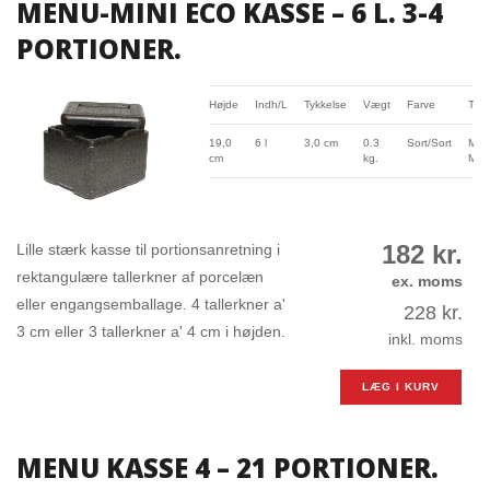
MENU-MINI ECO KASSE – 6 L. 3-4
PORTIONER.
Højde
Indh/L
Tykkelse
Vægt
Farve
Typ
19,0
6 l
3,0 cm
0.3
Sort/Sort
Men
cm
kg.
Mini
182
kr.
Lille stærk kasse til portionsanretning i
rektangulære tallerkner af porcelæn
ex. moms
eller engangsemballage. 4 tallerkner a'
228
kr.
3 cm eller 3 tallerkner a' 4 cm i højden.
inkl. moms
LÆG I KURV
MENU KASSE 4 – 21 PORTIONER.