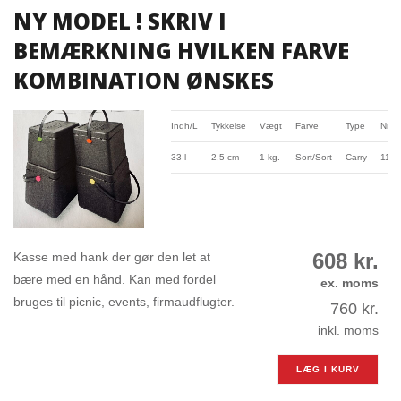
NY MODEL ! SKRIV I
BEMÆRKNING HVILKEN FARVE
KOMBINATION ØNSKES
Indh/L
Tykkelse
Vægt
Farve
Type
Nr.
33 l
2,5 cm
1 kg.
Sort/Sort
Carry
112
608
kr.
Kasse med hank der gør den let at
bære med en hånd. Kan med fordel
ex. moms
bruges til picnic, events, firmaudflugter.
760
kr.
inkl. moms
LÆG I KURV