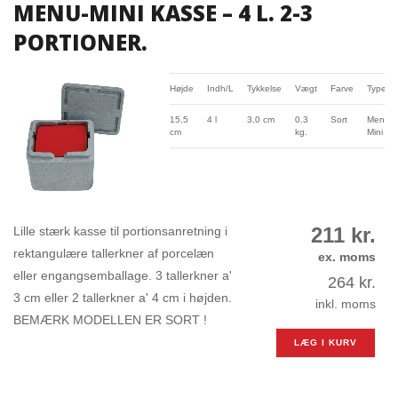
MENU-MINI KASSE – 4 L. 2-3
PORTIONER.
Højde
Indh/L
Tykkelse
Vægt
Farve
Type
15,5
4 l
3,0 cm
0.3
Sort
Menu-
cm
kg.
Mini
211
kr.
Lille stærk kasse til portionsanretning i
rektangulære tallerkner af porcelæn
ex. moms
eller engangsemballage. 3 tallerkner a'
264
kr.
3 cm eller 2 tallerkner a' 4 cm i højden.
inkl. moms
BEMÆRK MODELLEN ER SORT !
LÆG I KURV