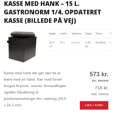
KASSE MED HANK – 15 L.
GASTRONORM 1/4. OPDATERET
KASSE (BILLEDE PÅ VEJ)
Højde
Indh/L
Tykkelse
Vægt
Farve
Typ
32,5
15 l
2,2 cm
0.65
Sort/Sort
Carr
cm
kg.
573
kr.
Kasse med hank der gør den let at
bære med en hånd. Kan med fordel
ex. moms
bruges til picnic, events, firmaudflugter
716
kr.
og/eller håndtering af
inkl. moms
portionsanretninger ifm. catering (26,5
x 16,3 cm).
LÆG I KURV