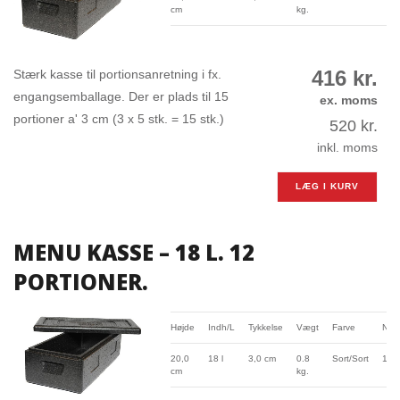
cm
kg.
416
kr.
Stærk kasse til portionsanretning i fx.
engangsemballage. Der er plads til 15
ex. moms
portioner a' 3 cm (3 x 5 stk. = 15 stk.)
520
kr.
inkl. moms
LÆG I KURV
MENU KASSE – 18 L. 12
PORTIONER.
Højde
Indh/L
Tykkelse
Vægt
Farve
Nr.
20,0
18 l
3,0 cm
0.8
Sort/Sort
131
cm
kg.