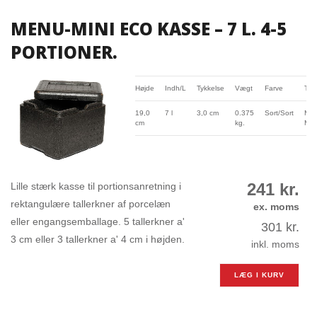
MENU-MINI ECO KASSE – 7 L. 4-5
PORTIONER.
Højde
Indh/L
Tykkelse
Vægt
Farve
Typ
19,0
7 l
3,0 cm
0.375
Sort/Sort
Men
cm
kg.
Min
241
kr.
Lille stærk kasse til portionsanretning i
rektangulære tallerkner af porcelæn
ex. moms
eller engangsemballage. 5 tallerkner a'
301
kr.
3 cm eller 3 tallerkner a' 4 cm i højden.
inkl. moms
LÆG I KURV