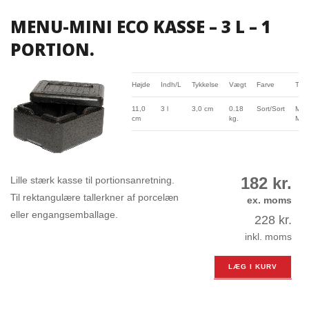
MENU-MINI ECO KASSE – 3 L – 1
PORTION.
Højde
Indh/L
Tykkelse
Vægt
Farve
Typ
11,0
3 l
3,0 cm
0.18
Sort/Sort
Men
cm
kg.
Mini
182
kr.
Lille stærk kasse til portionsanretning.
Til rektangulære tallerkner af porcelæn
ex. moms
eller engangsemballage.
228
kr.
inkl. moms
LÆG I KURV