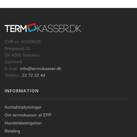
CVR-nr: 41189428
Bregnevej 31
DK-4900 Nakskov
Danmark
E-mail:
info@termokasser.dk
Telefon:
22 72 22 44
INFORMATION
Kontaktoplysninger
Om termokasser af EPP
Handelsbetingelser
Betaling