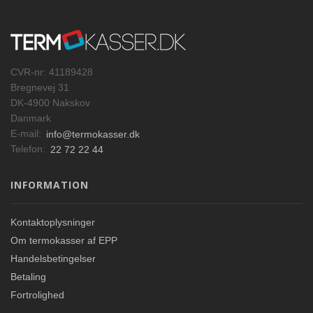
CVR-nr: 41189428
Bregnevej 31
DK-4900 Nakskov
Danmark
E-mail:
info@termokasser.dk
Telefon:
22 72 22 44
INFORMATION
Kontaktoplysninger
Om termokasser af EPP
Handelsbetingelser
Betaling
Fortrolighed