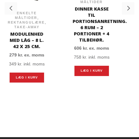
MÅLTIDER
DINNER KASSE
ENKELTE
TIL
,
MÅLTIDER
PORTIONSANRETNING.
,
REKTANGULÆRE
6 RUM – 2
TAKE-AWAY
PORTIONER + 4
MODULENHED
TILBEHØR.
MED LÅG – 8 L.
42 X 25 CM.
606
kr.
ex. moms
279
kr.
ex. moms
758
kr.
inkl. moms
349
kr.
inkl. moms
LÆG I KURV
LÆG I KURV