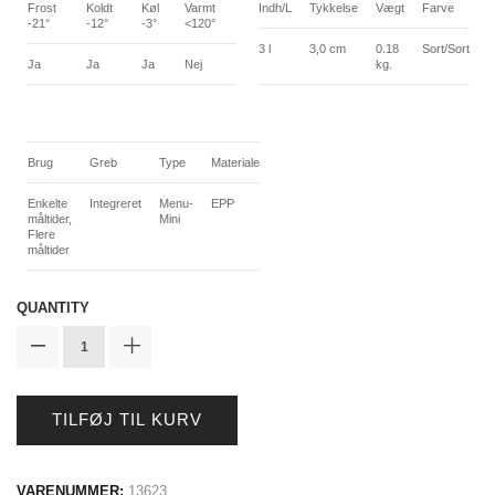
Frost
Koldt
Køl
Varmt
Indh/L
Tykkelse
Vægt
Farve
-21°
-12°
-3°
<120°
3 l
3,0 cm
0.18
Sort/Sort
Ja
Ja
Ja
Nej
kg.
Brug
Greb
Type
Materiale
Enkelte
Integreret
Menu-
EPP
måltider,
Mini
Flere
måltider
QUANTITY
TILFØJ TIL KURV
VARENUMMER:
13623