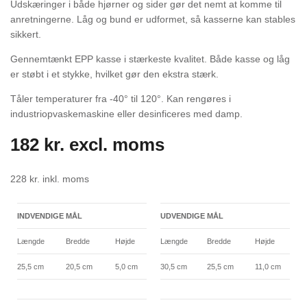
Udskæringer i både hjørner og sider gør det nemt at komme til
anretningerne. Låg og bund er udformet, så kasserne kan stables
sikkert.
Gennemtænkt EPP kasse i stærkeste kvalitet. Både kasse og låg
er støbt i et stykke, hvilket gør den ekstra stærk.
Tåler temperaturer fra -40° til 120°. Kan rengøres i
industriopvaskemaskine eller desinficeres med damp.
182
kr.
excl. moms
228
kr.
inkl. moms
INDVENDIGE MÅL
UDVENDIGE MÅL
Længde
Bredde
Højde
Længde
Bredde
Højde
25,5 cm
20,5 cm
5,0 cm
30,5 cm
25,5 cm
11,0 cm