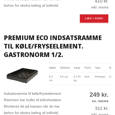
410
kr.
behov for ekstra køling af indhold.
inkl. moms
LÆG I KURV
PREMIUM ECO INDSATSRAMME
TIL KØLE/FRYSEELEMENT.
GASTRONORM 1/2.
Højde
Tykkelse
Vægt
Farve
Type
Nr.
8,5
3,0 cm
0.175
Sort
Premium
110
cm
kg.
249
kr.
Indsatsramme til køle/fryseelement.
Rammen har huller til luftcirkulation.
ex. moms
Monteres let på kassen når du har
311
kr.
behov for ekstra køling af indhold.
inkl. moms