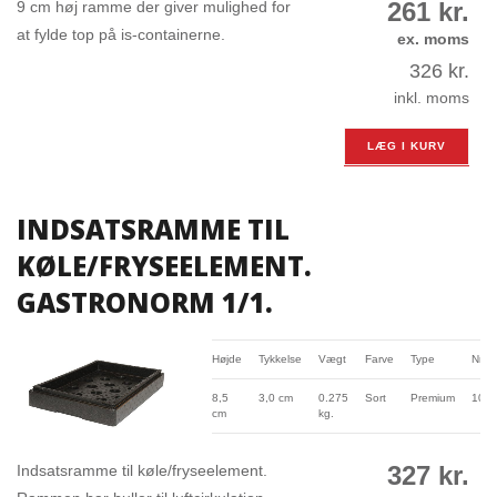
261
kr.
9 cm høj ramme der giver mulighed for
at fylde top på is-containerne.
ex. moms
326
kr.
inkl. moms
LÆG I KURV
INDSATSRAMME TIL
KØLE/FRYSEELEMENT.
GASTRONORM 1/1.
Højde
Tykkelse
Vægt
Farve
Type
Nr.
8,5
3,0 cm
0.275
Sort
Premium
100
cm
kg.
327
kr.
Indsatsramme til køle/fryseelement.