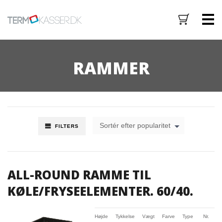
M
RAMMER
Sortér efter popularitet
FILTERS
ALL-ROUND RAMME TIL
KØLE/FRYSEELEMENTER. 60/40.
Højde
Tykkelse
Vægt
Farve
Type
Nr.