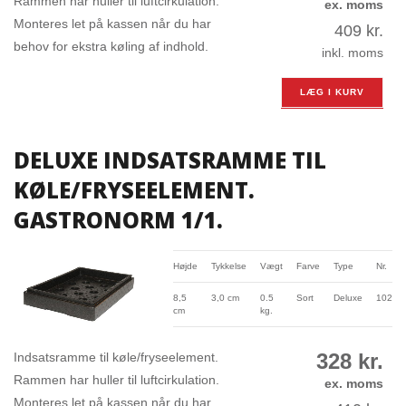
Rammen har huller til luftcirkulation.
ex. moms
Monteres let på kassen når du har
409
kr.
behov for ekstra køling af indhold.
inkl. moms
LÆG I KURV
DELUXE INDSATSRAMME TIL
KØLE/FRYSEELEMENT.
GASTRONORM 1/1.
Højde
Tykkelse
Vægt
Farve
Type
Nr.
8,5
3,0 cm
0.5
Sort
Deluxe
10283
cm
kg.
328
kr.
Indsatsramme til køle/fryseelement.
Rammen har huller til luftcirkulation.
ex. moms
Monteres let på kassen når du har