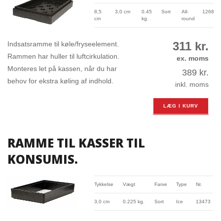
8,5
3,0 cm
0.45
Sort
All-
12683
cm
kg.
round
311
kr.
Indsatsramme til køle/fryseelement.
Rammen har huller til luftcirkulation.
ex. moms
Monteres let på kassen, når du har
389
kr.
behov for ekstra køling af indhold.
inkl. moms
LÆG I KURV
RAMME TIL KASSER TIL
KONSUMIS.
Tykkelse
Vægt
Farve
Type
Nr.
3,0 cm
0.225 kg.
Sort
Ice
13473