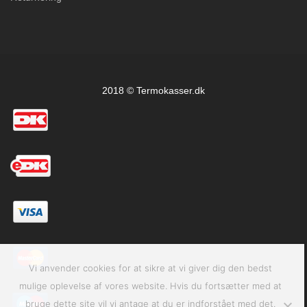
2018 © Termokasser.dk
Vi anvender cookies for at sikre at vi giver dig den bedst
mulige oplevelse af vores website. Hvis du fortsætter med at
bruge dette site vil vi antage at du er indforstået med det.