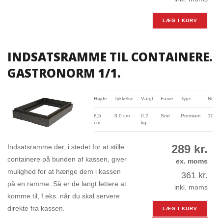
LÆG I KURV
INDSATSRAMME TIL CONTAINERE.
GASTRONORM 1/1.
Højde
Tykkelse
Vægt
Farve
Type
Nr.
8,5
3,0 cm
0.2
Sort
Premium
1007
cm
kg.
289
kr.
Indsatsramme der, i stedet for at stille
containere på bunden af kassen, giver
ex. moms
mulighed for at hænge dem i kassen
361
kr.
på en ramme. Så er de langt lettere at
inkl. moms
komme til, f.eks. når du skal servere
direkte fra kassen.
LÆG I KURV