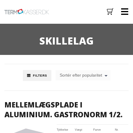
M
SKILLELAG
Sortér efter popularitet
FILTERS
MELLEMLÆGSPLADE I
ALUMINIUM. GASTRONORM 1/2.
Tykkelse
Vægt
Farve
Nr.