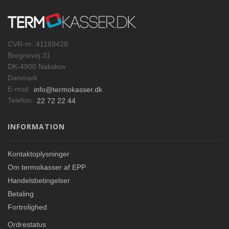
CVR-nr: 41189428
Bregnevej 31
DK-4900 Nakskov
Danmark
E-mail:
info@termokasser.dk
Telefon:
22 72 22 44
INFORMATION
Kontaktoplysninger
Om termokasser af EPP
Handelsbetingelser
Betaling
Fortrolighed
Ordrestatus