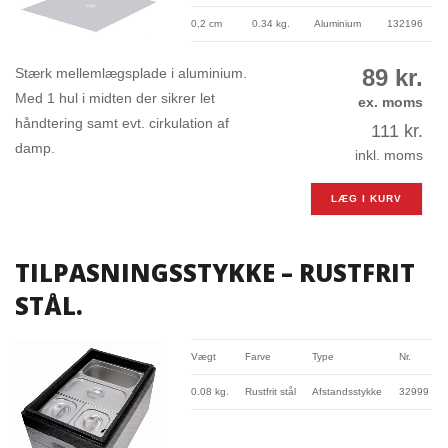
0,2 cm
0.34 kg.
Aluminium
132196
89
kr.
Stærk mellemlægsplade i aluminium.
Med 1 hul i midten der sikrer let
ex. moms
håndtering samt evt. cirkulation af
111
kr.
damp.
inkl. moms
LÆG I KURV
TILPASNINGSSTYKKE – RUSTFRIT
STÅL.
Vægt
Farve
Type
Nr.
0.08 kg.
Rustfrit stål
Afstandsstykke
32999