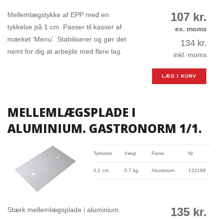
107
kr.
Mellemlægstykke af EPP med en
tykkelse på 1 cm. Passer til kasser af
ex. moms
mærket 'Menu'. Stabiliserer og gør det
134
kr.
nemt for dig at arbejde med flere lag.
inkl. moms
LÆG I KURV
MELLEMLÆGSPLADE I
ALUMINIUM. GASTRONORM 1/1.
Tykkelse
Vægt
Farve
Nr.
0,2 cm
0.7 kg.
Aluminium
132199
135
kr.
Stærk mellemlægsplade i aluminium.