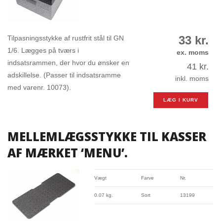
33
kr.
Tilpasningsstykke af rustfrit stål til GN
1/6. Lægges på tværs i
ex. moms
indsatsrammen, der hvor du ønsker en
41
kr.
adskillelse. (Passer til indsatsramme
inkl. moms
med varenr. 10073).
LÆG I KURV
MELLEMLÆGSSTYKKE TIL KASSER
AF MÆRKET ‘MENU’.
Vægt
Farve
Nr.
0.07 kg.
Sort
13199