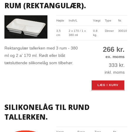
RUM (REKTANGULÆR).
Højde
Indh/L
Vægt
Type
Nr.
3,5
2 x 170 / 1 x
0.8
Dinner
30010
cm
380 ml
kg.
266
kr.
Rektangulær tallerken med 3 rum - 380
ml og 2 a' 170 ml. Rødt eller blåt
ex. moms
tætsluttende silikonelåg som tilbehør.
333
kr.
inkl. moms
LÆG I KURV
SILIKONELÅG TIL RUND
TALLERKEN.
Vægt
Farve
Type
Nr.