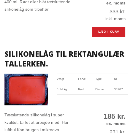
400 ml. Rødt eller blåt tætsluttende
ex. moms
silikonelåg som tilbehør.
333
kr.
inkl. moms
LÆG I KURV
SILIKONELÅG TIL REKTANGULÆR
TALLERKEN.
Vægt
Farve
Type
Nr.
0.14 kg.
Rød
Dinner
30207
185
kr.
Tætsluttende silikonelåg i super
kvalitet. Er let at arbejde med. Har
ex. moms
lufthul.Kan bruges i mikroovn.
231
kr.