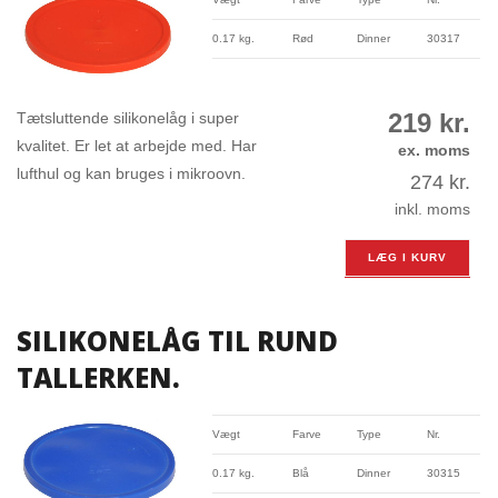
0.17 kg.
Rød
Dinner
30317
219
kr.
Tætsluttende silikonelåg i super
kvalitet. Er let at arbejde med. Har
ex. moms
lufthul og kan bruges i mikroovn.
274
kr.
inkl. moms
LÆG I KURV
SILIKONELÅG TIL RUND
TALLERKEN.
Vægt
Farve
Type
Nr.
0.17 kg.
Blå
Dinner
30315