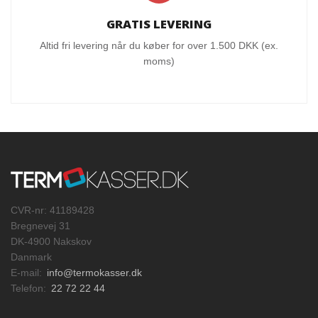
GRATIS LEVERING
Altid fri levering når du køber for over 1.500 DKK (ex.
moms)
CVR-nr: 41189428
Bregnevej 31
DK-4900 Nakskov
Danmark
E-mail:
info@termokasser.dk
Telefon:
22 72 22 44