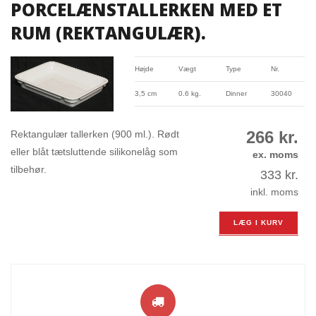
PORCELÆNSTALLERKEN MED ET
RUM (REKTANGULÆR).
Højde
Vægt
Type
Nr.
3,5 cm
0.6 kg.
Dinner
30040
266
kr.
Rektangulær tallerken (900 ml.). Rødt
eller blåt tætsluttende silikonelåg som
ex. moms
tilbehør.
333
kr.
inkl. moms
LÆG I KURV