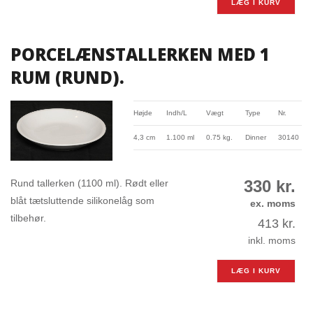
LÆG I KURV
PORCELÆNSTALLERKEN MED 1
RUM (RUND).
Højde
Indh/L
Vægt
Type
Nr.
4,3 cm
1.100 ml
0.75 kg.
Dinner
30140
330
kr.
Rund tallerken (1100 ml). Rødt eller
blåt tætsluttende silikonelåg som
ex. moms
tilbehør.
413
kr.
inkl. moms
LÆG I KURV