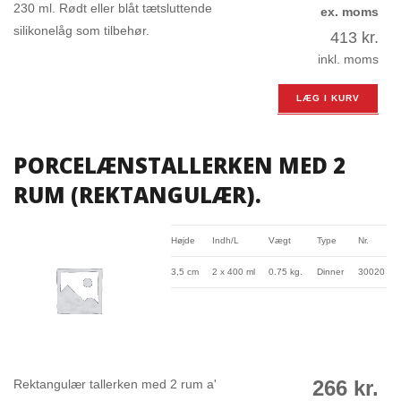
230 ml. Rødt eller blåt tætsluttende
ex. moms
silikonelåg som tilbehør.
413
kr.
inkl. moms
LÆG I KURV
PORCELÆNSTALLERKEN MED 2
RUM (REKTANGULÆR).
Højde
Indh/L
Vægt
Type
Nr.
3,5 cm
2 x 400 ml
0.75 kg.
Dinner
30020
266
kr.
Rektangulær tallerken med 2 rum a'