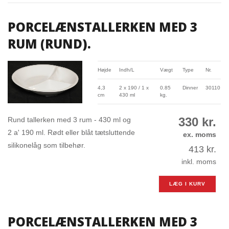
PORCELÆNSTALLERKEN MED 3
RUM (RUND).
Højde
Indh/L
Vægt
Type
Nr.
4,3
2 x 190 / 1 x
0.85
Dinner
30110
cm
430 ml
kg.
330
kr.
Rund tallerken med 3 rum - 430 ml og
2 a' 190 ml. Rødt eller blåt tætsluttende
ex. moms
silikonelåg som tilbehør.
413
kr.
inkl. moms
LÆG I KURV
PORCELÆNSTALLERKEN MED 3