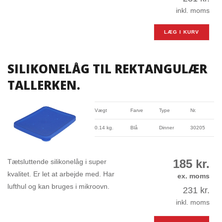
inkl. moms
LÆG I KURV
SILIKONELÅG TIL REKTANGULÆR
TALLERKEN.
Vægt
Farve
Type
Nr.
0.14 kg.
Blå
Dinner
30205
185
kr.
Tætsluttende silikonelåg i super
kvalitet. Er let at arbejde med. Har
ex. moms
lufthul og kan bruges i mikroovn.
231
kr.
inkl. moms