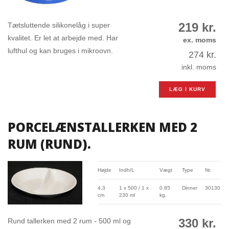
219
kr.
Tætsluttende silikonelåg i super
kvalitet. Er let at arbejde med. Har
ex. moms
lufthul og kan bruges i mikroovn.
274
kr.
inkl. moms
LÆG I KURV
PORCELÆNSTALLERKEN MED 2
RUM (RUND).
Højde
Indh/L
Vægt
Type
Nr.
4,3
1 x 500 / 1 x
0.85
Dinner
30130
cm
230 ml
kg.
330
kr.
Rund tallerken med 2 rum - 500 ml og