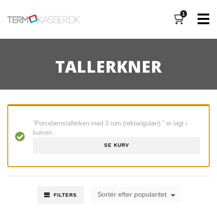
1
M
TALLERKNER
“Porcelænstallerken med 3 rum (rektangulær).” er lagt i
kurven.
SE KURV
Sortér efter popularitet
FILTERS