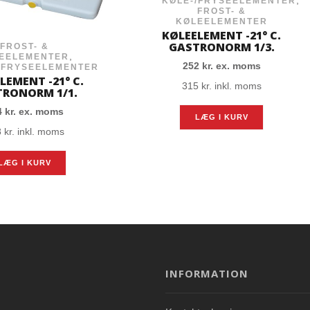
KØLE-/FRYSEELEMENTER
FROST- &
KØLEELEMENTER
KØLEELEMENT -21° C.
GASTRONORM 1/3.
FROST- &
,
EELEMENTER
252
kr.
ex. moms
/FRYSEELEMENTER
LEMENT -21° C.
315
kr.
inkl. moms
RONORM 1/1.
4
kr.
ex. moms
LÆG I KURV
8
kr.
inkl. moms
LÆG I KURV
INFORMATION