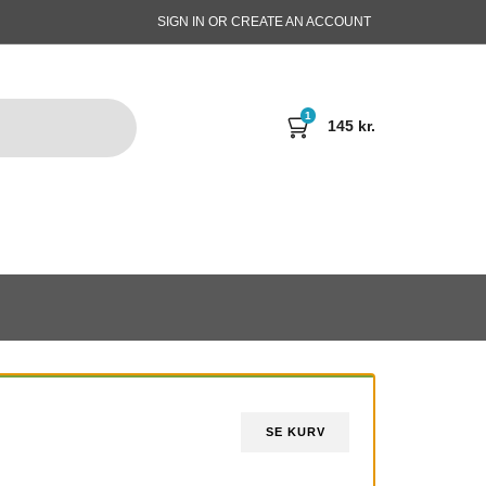
SIGN IN OR CREATE AN ACCOUNT
1
145
kr.
SE KURV