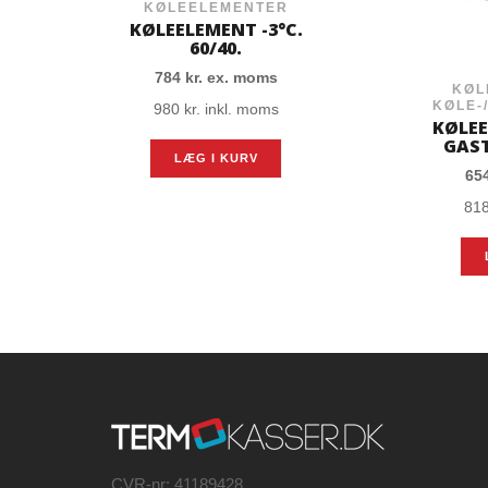
KØLEELEMENTER
KØLEELEMENT -3°C.
60/40.
784
kr.
ex. moms
KØL
KØLE-
980
kr.
inkl. moms
KØLEE
GAST
LÆG I KURV
65
81
CVR-nr: 41189428