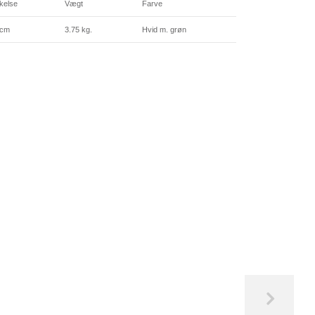
kelse
Vægt
Farve
 cm
3.75 kg.
Hvid m. grøn