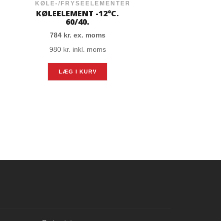
FROS
KØLE-/FRYSEELEMENTER
KØLEELE
KØLEELEMENT -12°C.
KØLEELEME
60/40.
GASTRONO
784
kr.
ex. moms
43
kr.
ex
980
kr.
inkl. moms
54
kr.
ink
LÆG I KURV
LÆG I