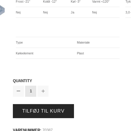
Frost -21°
Koldt -12°
Køl -3°
Varmt <120°
Tyk
Nej
Nej
Ja
Nej
3,0
Type
Materiale
Køleelement
Plast
QUANTITY
TILFØJ TIL KURV
VARENUMMER:
70387