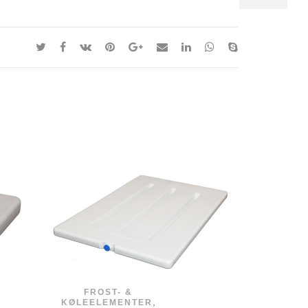
FROST- &
,
KØLE-/FRY
KØLEELEMENTER