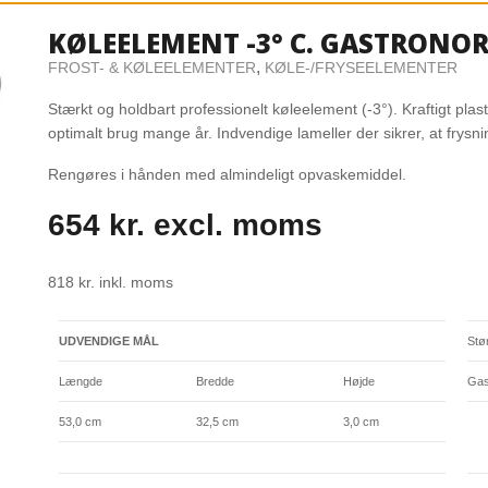
KØLEELEMENT -3° C. GASTRONOR
,
FROST- & KØLEELEMENTER
KØLE-/FRYSEELEMENTER
Stærkt og holdbart professionelt køleelement (-3°). Kraftigt plast
optimalt brug mange år. Indvendige lameller der sikrer, at frysn
Rengøres i hånden med almindeligt opvaskemiddel.
654
kr.
excl. moms
818
kr.
inkl. moms
UDVENDIGE MÅL
Stø
Længde
Bredde
Højde
Gas
53,0 cm
32,5 cm
3,0 cm