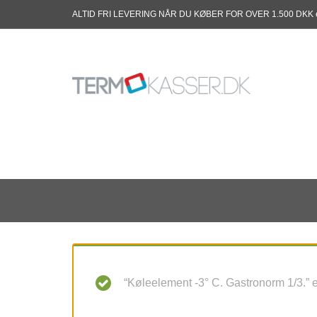
ALTID FRI LEVERING NÅR DU KØBER FOR OVER 1.500 DKK 
“Køleelement -3° C. Gastronorm 1/3.” er