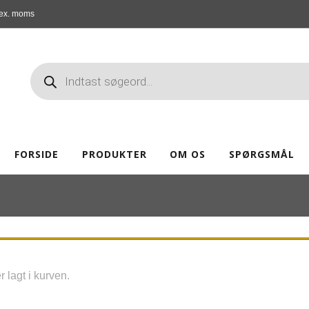
ex. moms
FORSIDE
PRODUKTER
OM OS
SPØRGSMÅL
 lagt i kurven.