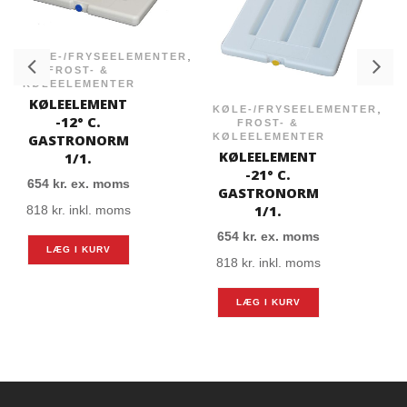
,
KØLE-/FRYSEELEMENTER
FROST- &
KØLEELEMENTER
KØLEELEMENT
,
KØLE-/FRYSEELEMENTER
-12° C.
FROST- &
KØLEELEMENTER
GASTRONORM
KØLEELEMENT
1/1.
-21° C.
654
kr.
ex. moms
GASTRONORM
1/1.
818
kr.
inkl. moms
654
kr.
ex. moms
LÆG I KURV
818
kr.
inkl. moms
LÆG I KURV