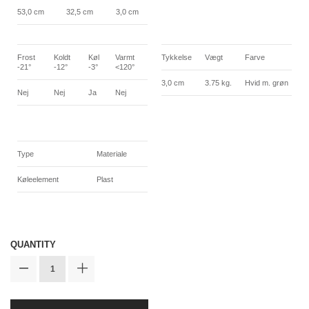
53,0 cm
32,5 cm
3,0 cm
Frost
Koldt
Køl
Varmt
Tykkelse
Vægt
Farve
-21°
-12°
-3°
<120°
3,0 cm
3.75 kg.
Hvid m. grøn
Nej
Nej
Ja
Nej
Type
Materiale
Køleelement
Plast
QUANTITY