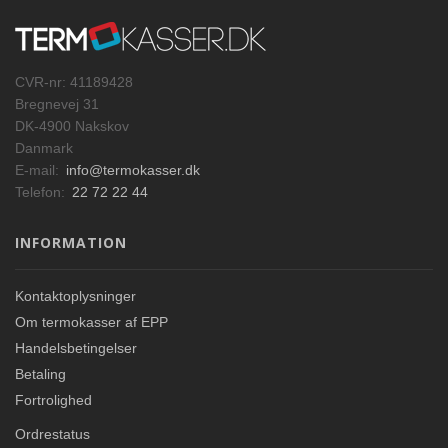
CVR-nr: 41189428
Bregnevej 31
DK-4900 Nakskov
Danmark
E-mail:
info@termokasser.dk
Telefon:
22 72 22 44
INFORMATION
Kontaktoplysninger
Om termokasser af EPP
Handelsbetingelser
Betaling
Fortrolighed
Ordrestatus