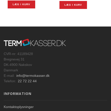
LÆG I KURV
LÆG I KURV
CVR-nr: 41189428
Bregnevej 31
DK-4900 Nakskov
Danmark
E-mail:
info@termokasser.dk
Telefon:
22 72 22 44
INFORMATION
Kontaktoplysninger