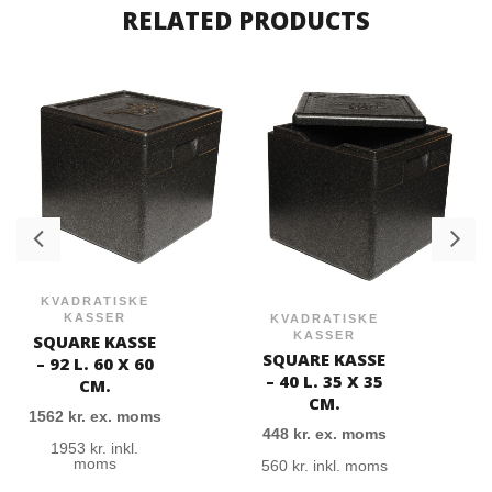
RELATED PRODUCTS
KVADRATISKE
KASSER
KVADRATISKE
KASSER
SQUARE KASSE
SQUARE KASSE
– 92 L. 60 X 60
– 40 L. 35 X 35
CM.
CM.
1562
kr.
ex. moms
448
kr.
ex. moms
1953
kr.
inkl.
moms
560
kr.
inkl. moms