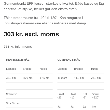
Gennemtænkt EPP kasse i stærkeste kvalitet. Både kasse og låg
er støbt i et stykke, hvilket gør den ekstra stærk.
Tåler temperaturer fra -40° til 120°. Kan rengøres i
industriopvaskemaskine eller desinficeres med damp.
303
kr.
excl. moms
379
kr.
inkl. moms
INDVENDIGE MÅL
UDVENDIGE MÅL
Længde
Bredde
Højde
Længde
Bredde
Højde
35,0 cm
35,0 cm
17,5 cm
41,0 cm
41,0 cm
24,0 cm
Størrelse
Frost
Koldt
Køl
Varmt
-21°
-12°
-3°
<120°
35 x 35 cm
Ja
Ja
Ja
Nej