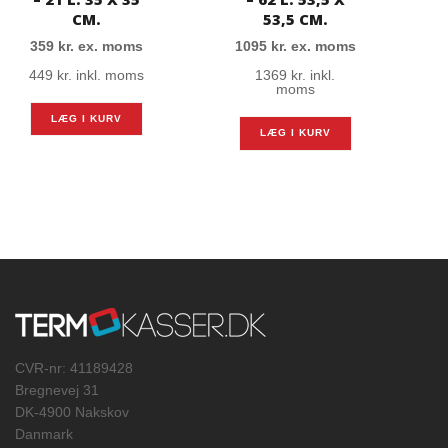
CM.
53,5 CM.
359
kr.
ex. moms
1095
kr.
ex. moms
449
kr.
inkl. moms
1369
kr.
inkl.
moms
LÆG I KURV
LÆG I KURV
CVR-nr: 41189428
Bregnevej 31
DK-4900 Nakskov
Danmark