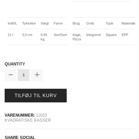
Indh/L
Tykkelse
Vægt
Farve
Brug
Greb
Type
Materiale
21 l
3,0 cm
0.65
Sort/Sort
Kage,
Integreret
Square
EPP
kg.
Pizza
QUANTITY
TILFØJ TIL KURV
VARENUMMER:
12023
KVADRATISKE KASSER
SHARE SOCIAL