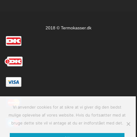
2018 © Termokasser.dk
Vi anvender cookies for at sikre at vi giver dig den bedst
mulige oplevelse af vores website. Hvis du fortsætter med at
bruge dette site vil vi antage at du er indforstået med det.