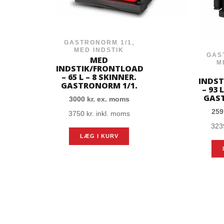
,
GASTRONORM 1/1
MED INDSTIK
GAS
MED
M
INDSTIK/FRONTLOAD
– 65 L – 8 SKINNER.
INDS
GASTRONORM 1/1.
– 93 
GAST
3000
kr.
ex. moms
25
3750
kr.
inkl. moms
32
LÆG I KURV