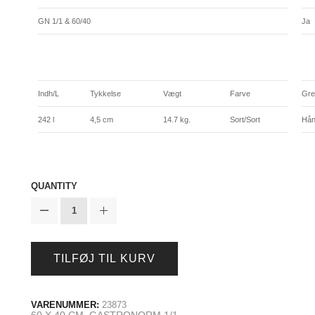
GN 1/1 & 60/40
Ja
Indh/L
Tykkelse
Vægt
Farve
Gre
242 l
4,5 cm
14.7 kg.
Sort/Sort
Hån
QUANTITY
TILFØJ TIL KURV
VARENUMMER:
23873
,