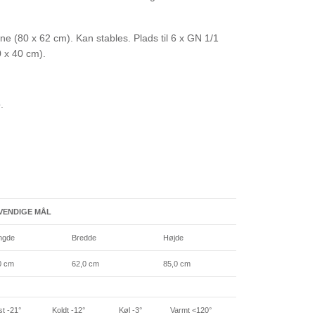
gne (80 x 62 cm). Kan stables. Plads til 6 x GN 1/1
 x 40 cm).
.
VENDIGE MÅL
ngde
Bredde
Højde
0 cm
62,0 cm
85,0 cm
st -21°
Koldt -12°
Køl -3°
Varmt <120°