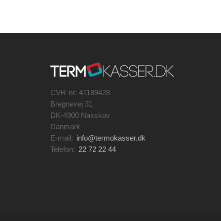
CVR-nr: 41189428
Bregnevej 31
DK-4900 Nakskov
Danmark
E-mail:
info@termokasser.dk
Telefon:
22 72 22 44