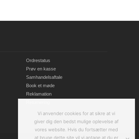
Ordrestatus
Prøv en kasse
Samhandelsaftale
Book et møde
Reklamation
Returnering
Vi anvender cookies for at sikre at vi
giver dig den bedst mulige oplevelse af
vores website. Hvis du fortsætter med
at bruge dette site vil vi antage at du er