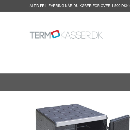
ALTID FRI LEVERING NÅR DU KØBER FOR OVER 1.500 DKK 