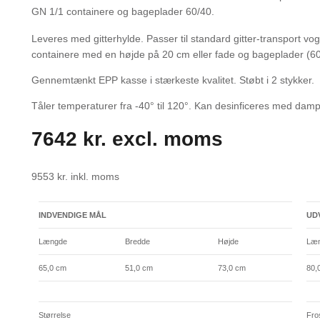
GN 1/1 containere og bageplader 60/40.
Leveres med gitterhylde. Passer til standard gitter-transport vo
containere med en højde på 20 cm eller fade og bageplader (60
Gennemtænkt EPP kasse i stærkeste kvalitet. Støbt i 2 stykker.
Tåler temperaturer fra -40° til 120°. Kan desinficeres med damp
7642
kr.
excl. moms
9553
kr.
inkl. moms
INDVENDIGE MÅL
UD
Længde
Bredde
Højde
Læ
65,0 cm
51,0 cm
73,0 cm
80,
Størrelse
Fro