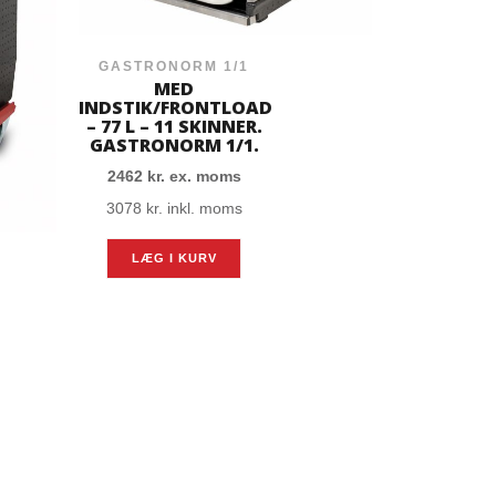
GASTRONORM 1/1
MED
INDSTIK/FRONTLOAD
GASTRON
– 77 L – 11 SKINNER.
MED IN
GASTRONORM 1/1.
M
2462
kr.
ex. moms
INDSTIK/
– 93 L – 1
3078
kr.
inkl. moms
GASTRONO
2491
kr.
e
LÆG I KURV
3114
kr.
in
LÆG I