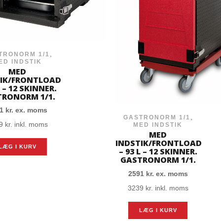
,
TRONORM 1/1
ED INDSTIK
MED
TIK/FRONTLOAD
L – 12 SKINNER.
RONORM 1/1.
91
kr.
ex. moms
,
GASTRONORM 1/1
39
kr.
inkl. moms
MED INDSTIK
MED
INDSTIK/FRONTLOAD
LÆG I KURV
– 93 L – 12 SKINNER.
GASTRONORM 1/1.
2591
kr.
ex. moms
3239
kr.
inkl. moms
LÆG I KURV