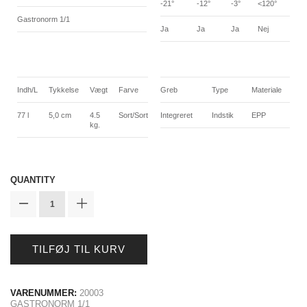
-21°
-12°
-3°
<120°
Gastronorm 1/1
Ja
Ja
Ja
Nej
Indh/L
Tykkelse
Vægt
Farve
Greb
Type
Materiale
77 l
5,0 cm
4.5
Sort/Sort
Integreret
Indstik
EPP
kg.
QUANTITY
TILFØJ TIL KURV
VARENUMMER:
20003
GASTRONORM 1/1