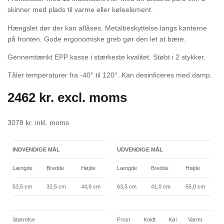
skinner med plads til varme eller køleelement.
Hængslet dør der kan aflåses. Metalbeskyttelse langs kanterne
på fronten. Gode ergonomiske greb gør den let at bære.
Gennemtænkt EPP kasse i stærkeste kvalitet. Støbt i 2 stykker.
Tåler temperaturer fra -40° til 120°. Kan desinficeres med damp.
2462
kr.
excl. moms
3078
kr.
inkl. moms
INDVENDIGE MÅL
UDVENDIGE MÅL
Længde
Bredde
Højde
Længde
Bredde
Højde
53,5 cm
32,5 cm
44,8 cm
63,5 cm
41,0 cm
55,0 cm
Størrelse
Frost
Koldt
Køl
Varmt