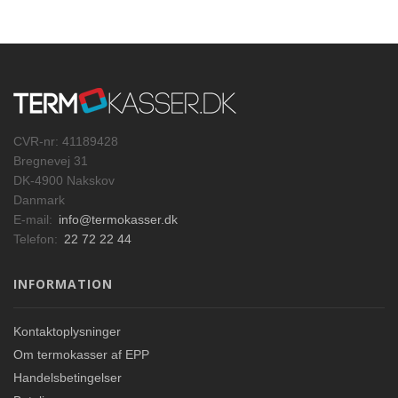
CVR-nr: 41189428
Bregnevej 31
DK-4900 Nakskov
Danmark
E-mail:
info@termokasser.dk
Telefon:
22 72 22 44
INFORMATION
Kontaktoplysninger
Om termokasser af EPP
Handelsbetingelser