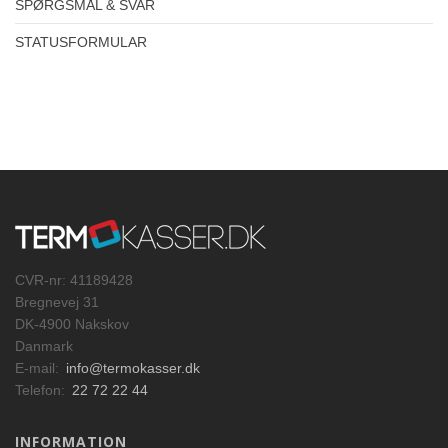
SPØRGSMÅL & SVAR
STATUSFORMULAR
CVR-nr: 41189428
Bregnevej 31
DK-4900 Nakskov
Danmark
E-mail:
info@termokasser.dk
Telefon:
22 72 22 44
INFORMATION