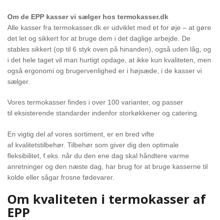
Om de EPP kasser vi sælger hos termokasser.dk
Alle kasser fra termokasser.dk er udviklet med et for øje – at gøre
det let og sikkert for at bruge dem i det daglige arbejde. De
stables sikkert (op til 6 styk oven på hinanden), også uden låg, og
i det hele taget vil man hurtigt opdage, at ikke kun kvaliteten, men
også ergonomi og brugervenlighed er i højsæde, i de kasser vi
sælger.
Vores termokasser findes i over 100 varianter, og passer
til eksisterende standarder indenfor storkøkkener og catering.
En vigtig del af vores sortiment, er en bred vifte
af kvalitetstilbehør. Tilbehør som giver dig den optimale
fleksibilitet, f.eks. når du den ene dag skal håndtere varme
anretninger og den næste dag, har brug for at bruge kasserne til
kolde eller sågar frosne fødevarer.
Om kvaliteten i termokasser af
EPP