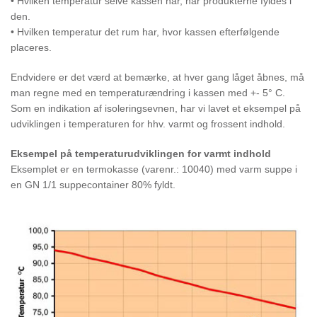
• Hvilken temperatur selve kassen har, når produkterne fyldes i
den.
• Hvilken temperatur det rum har, hvor kassen efterfølgende
placeres.
Endvidere er det værd at bemærke, at hver gang låget åbnes, må
man regne med en temperaturændring i kassen med +- 5° C.
Som en indikation af isoleringsevnen, har vi lavet et eksempel på
udviklingen i temperaturen for hhv. varmt og frossent indhold.
Eksempel på temperaturudviklingen for varmt indhold
Eksemplet er en termokasse (varenr.: 10040) med varm suppe i
en GN 1/1 suppecontainer 80% fyldt.